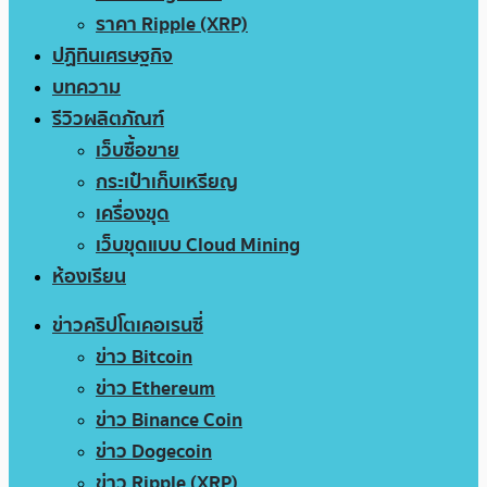
ราคา Ripple (XRP)
ปฏิทินเศรษฐกิจ
บทความ
รีวิวผลิตภัณฑ์
เว็บซื้อขาย
กระเป๋าเก็บเหรียญ
เครื่องขุด
เว็บขุดแบบ Cloud Mining
ห้องเรียน
ข่าวคริปโตเคอเรนซี่
ข่าว Bitcoin
ข่าว Ethereum
ข่าว Binance Coin
ข่าว Dogecoin
ข่าว Ripple (XRP)