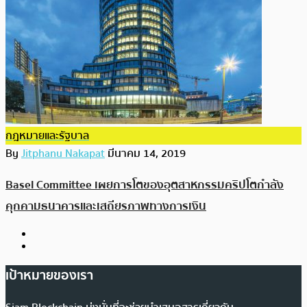
กฎหมายและรัฐบาล
By
Jitphanu Nakapat
มีนาคม 14, 2019
Basel Committee เผยการโตของอุตสาหกรรมคริปโตกำลัง
คุกคามธนาคารและเสถียรภาพทางการเงิน
เป้าหมายของเรา