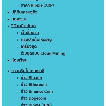
ราคา Ripple (XRP)
ปฏิทินเศรษฐกิจ
บทความ
รีวิวผลิตภัณฑ์
เว็บซื้อขาย
กระเป๋าเก็บเหรียญ
เครื่องขุด
เว็บขุดแบบ Cloud Mining
ห้องเรียน
ข่าวคริปโตเคอเรนซี่
ข่าว Bitcoin
ข่าว Ethereum
ข่าว Binance Coin
ข่าว Dogecoin
ข่าว Ripple (XRP)