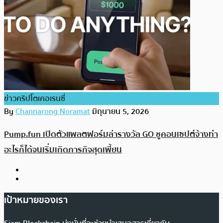
ข่าวคริปโตเคอเรนซี่
By
Channarong Noramat
มิถุนายน 5, 2026
Pump.fun เปิดตัวแพลตฟอร์มล่ารางวัล GO ชูคอนเซปต์จ้างทำ
อะไรก็ได้จนเริ่มเกิดภารกิจสุดเพี้ยน
เป้าหมายของเรา