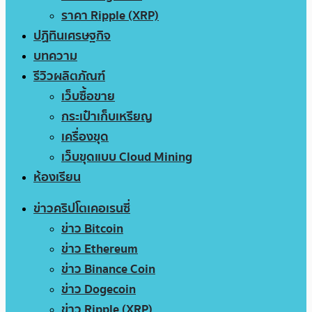
ราคา Ripple (XRP)
ปฏิทินเศรษฐกิจ
บทความ
รีวิวผลิตภัณฑ์
เว็บซื้อขาย
กระเป๋าเก็บเหรียญ
เครื่องขุด
เว็บขุดแบบ Cloud Mining
ห้องเรียน
ข่าวคริปโตเคอเรนซี่
ข่าว Bitcoin
ข่าว Ethereum
ข่าว Binance Coin
ข่าว Dogecoin
ข่าว Ripple (XRP)