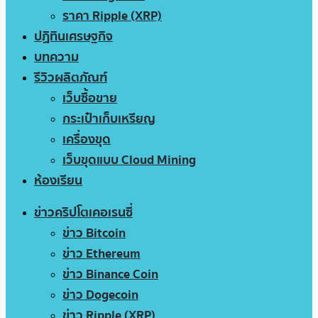
ราคา Ripple (XRP)
ปฏิทินเศรษฐกิจ
บทความ
รีวิวผลิตภัณฑ์
เว็บซื้อขาย
กระเป๋าเก็บเหรียญ
เครื่องขุด
เว็บขุดแบบ Cloud Mining
ห้องเรียน
ข่าวคริปโตเคอเรนซี่
ข่าว Bitcoin
ข่าว Ethereum
ข่าว Binance Coin
ข่าว Dogecoin
ข่าว Ripple (XRP)