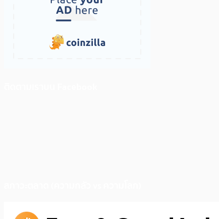
ติดตามเราบน Facebook
สภาวะตลาด (ความกลัว vs ความโลภ)