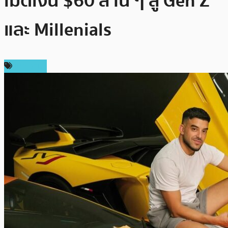
เม็ดเงิน $60 ล้าน ๆ สู่ Gen Z
และ Millenials
บทความ