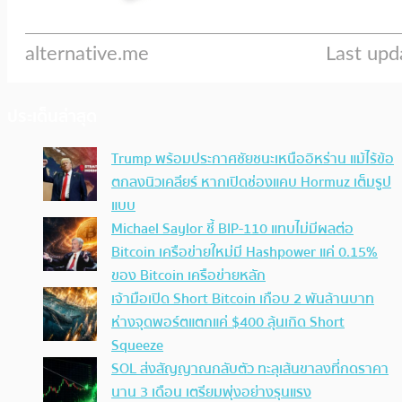
ประเด็นล่าสุด
Trump พร้อมประกาศชัยชนะเหนืออิหร่าน แม้ไร้ข้อ
ตกลงนิวเคลียร์ หากเปิดช่องแคบ Hormuz เต็มรูป
แบบ
Michael Saylor ชี้ BIP-110 แทบไม่มีผลต่อ
Bitcoin เครือข่ายใหม่มี Hashpower แค่ 0.15%
ของ Bitcoin เครือข่ายหลัก
เจ้ามือเปิด Short Bitcoin เกือบ 2 พันล้านบาท
ห่างจุดพอร์ตแตกแค่ $400 ลุ้นเกิด Short
Squeeze
SOL ส่งสัญญาณกลับตัว ทะลุเส้นขาลงที่กดราคา
นาน 3 เดือน เตรียมพุ่งอย่างรุนแรง