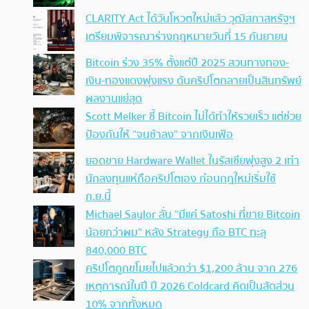
CLARITY Act ได้วันโหวตใหม่แล้ว วุฒิสภาสหรัฐฯ
เตรียมพิจารณาร่างกฎหมายวันที่ 15 กันยายน
Bitcoin ร่วง 35% ตั้งแต่ปี 2025 สวนทางทอง-
เงิน-ทองแดงพุ่งแรง ดันคริปโตกลายเป็นสินทรัพย์
ผลงานแย่สุด
Scott Melker ชี้ Bitcoin ไม่ได้ทำให้รวยเร็ว แต่ช่วย
ป้องกันให้ “จนช้าลง” จากเงินเฟ้อ
ยอดขาย Hardware Wallet ในรัสเซียพุ่งสูง 2 เท่า
นักลงทุนแห่ถือคริปโตเอง ก่อนกฎใหม่เริ่มใช้
ก.ย.นี้
Michael Saylor ลั่น “มีแค่ Satoshi ที่ขาย Bitcoin
น้อยกว่าผม” หลัง Strategy ถือ BTC ทะลุ
840,000 BTC
คริปโตถูกขโมยไปแล้วกว่า $1,200 ล้าน จาก 276
เหตุการณ์ในปี ปี 2026 Coldcard คิดเป็นสัดส่วน
10% จากทั้งหมด