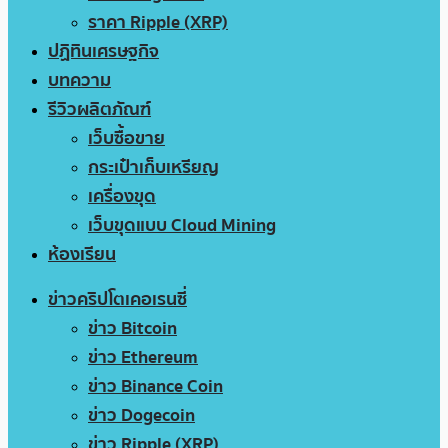
ราคา Ripple (XRP)
ปฏิทินเศรษฐกิจ
บทความ
รีวิวผลิตภัณฑ์
เว็บซื้อขาย
กระเป๋าเก็บเหรียญ
เครื่องขุด
เว็บขุดแบบ Cloud Mining
ห้องเรียน
ข่าวคริปโตเคอเรนซี่
ข่าว Bitcoin
ข่าว Ethereum
ข่าว Binance Coin
ข่าว Dogecoin
ข่าว Ripple (XRP)