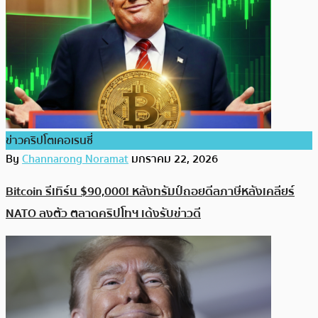
ข่าวคริปโตเคอเรนซี่
By
Channarong Noramat
มกราคม 22, 2026
Bitcoin รีเทิร์น $90,000! หลังทรัมป์ถอยดีลภาษีหลังเคลียร์
NATO ลงตัว ตลาดคริปโทฯ เด้งรับข่าวดี