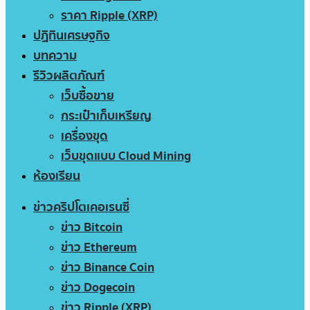
ราคา Ripple (XRP)
ปฏิทินเศรษฐกิจ
บทความ
รีวิวผลิตภัณฑ์
เว็บซื้อขาย
กระเป๋าเก็บเหรียญ
เครื่องขุด
เว็บขุดแบบ Cloud Mining
ห้องเรียน
ข่าวคริปโตเคอเรนซี่
ข่าว Bitcoin
ข่าว Ethereum
ข่าว Binance Coin
ข่าว Dogecoin
ข่าว Ripple (XRP)