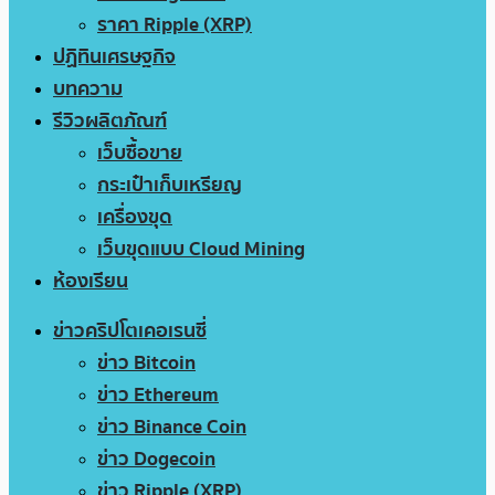
ราคา Ripple (XRP)
ปฏิทินเศรษฐกิจ
บทความ
รีวิวผลิตภัณฑ์
เว็บซื้อขาย
กระเป๋าเก็บเหรียญ
เครื่องขุด
เว็บขุดแบบ Cloud Mining
ห้องเรียน
ข่าวคริปโตเคอเรนซี่
ข่าว Bitcoin
ข่าว Ethereum
ข่าว Binance Coin
ข่าว Dogecoin
ข่าว Ripple (XRP)