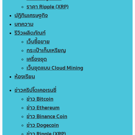
ราคา Ripple (XRP)
ปฏิทินเศรษฐกิจ
บทความ
รีวิวผลิตภัณฑ์
เว็บซื้อขาย
กระเป๋าเก็บเหรียญ
เครื่องขุด
เว็บขุดแบบ Cloud Mining
ห้องเรียน
ข่าวคริปโตเคอเรนซี่
ข่าว Bitcoin
ข่าว Ethereum
ข่าว Binance Coin
ข่าว Dogecoin
ข่าว Ripple (XRP)