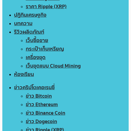
ราคา Ripple (XRP)
ปฏิทินเศรษฐกิจ
บทความ
รีวิวผลิตภัณฑ์
เว็บซื้อขาย
กระเป๋าเก็บเหรียญ
เครื่องขุด
เว็บขุดแบบ Cloud Mining
ห้องเรียน
ข่าวคริปโตเคอเรนซี่
ข่าว Bitcoin
ข่าว Ethereum
ข่าว Binance Coin
ข่าว Dogecoin
ข่าว Ripple (XRP)