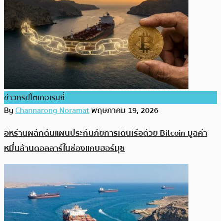
ข่าวคริปโตเคอเรนซี่
By
Channarong Noramat
พฤษภาคม 19, 2026
อิหร่านผลักดันแผนประกันภัยการเดินเรือด้วย Bitcoin มูลค่า
หมื่นล้านดอลลาร์ในช่องแคบฮอร์มุซ