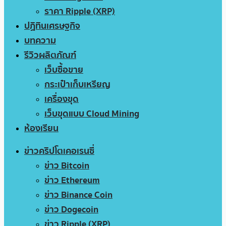
ราคา Ripple (XRP)
ปฏิทินเศรษฐกิจ
บทความ
รีวิวผลิตภัณฑ์
เว็บซื้อขาย
กระเป๋าเก็บเหรียญ
เครื่องขุด
เว็บขุดแบบ Cloud Mining
ห้องเรียน
ข่าวคริปโตเคอเรนซี่
ข่าว Bitcoin
ข่าว Ethereum
ข่าว Binance Coin
ข่าว Dogecoin
ข่าว Ripple (XRP)