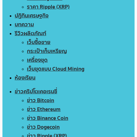
ราคา Ripple (XRP)
ปฏิทินเศรษฐกิจ
บทความ
รีวิวผลิตภัณฑ์
เว็บซื้อขาย
กระเป๋าเก็บเหรียญ
เครื่องขุด
เว็บขุดแบบ Cloud Mining
ห้องเรียน
ข่าวคริปโตเคอเรนซี่
ข่าว Bitcoin
ข่าว Ethereum
ข่าว Binance Coin
ข่าว Dogecoin
ข่าว Ripple (XRP)