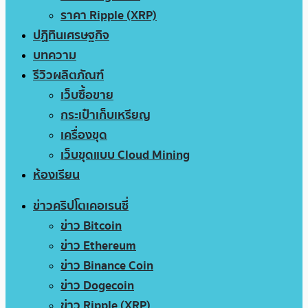
ราคา Ripple (XRP)
ปฏิทินเศรษฐกิจ
บทความ
รีวิวผลิตภัณฑ์
เว็บซื้อขาย
กระเป๋าเก็บเหรียญ
เครื่องขุด
เว็บขุดแบบ Cloud Mining
ห้องเรียน
ข่าวคริปโตเคอเรนซี่
ข่าว Bitcoin
ข่าว Ethereum
ข่าว Binance Coin
ข่าว Dogecoin
ข่าว Ripple (XRP)