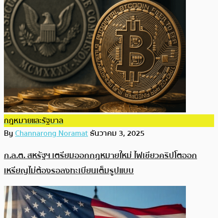
กฎหมายและรัฐบาล
By
Channarong Noramat
ธันวาคม 3, 2025
ก.ล.ต. สหรัฐฯ เตรียมออกกฎหมายใหม่ ไฟเขียวคริปโตออก
เหรียญไม่ต้องรอลงทะเบียนเต็มรูปแบบ