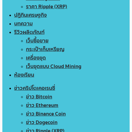
ราคา Ripple (XRP)
ปฏิทินเศรษฐกิจ
บทความ
รีวิวผลิตภัณฑ์
เว็บซื้อขาย
กระเป๋าเก็บเหรียญ
เครื่องขุด
เว็บขุดแบบ Cloud Mining
ห้องเรียน
ข่าวคริปโตเคอเรนซี่
ข่าว Bitcoin
ข่าว Ethereum
ข่าว Binance Coin
ข่าว Dogecoin
ข่าว Ripple (XRP)