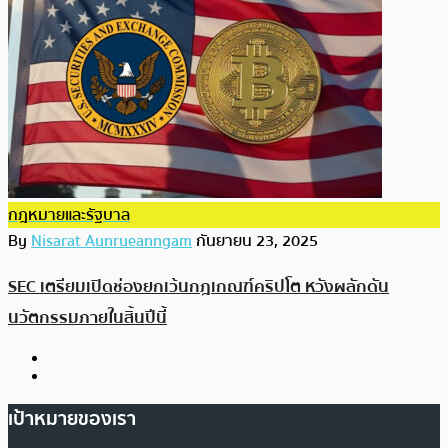
กฎหมายและรัฐบาล
By
Nisarat Aunrueanngam
กันยายน 23, 2025
SEC เตรียมเปิดช่องยกเว้นกฎเกณฑ์คริปโต หวังผลักดัน
นวัตกรรมภายในสิ้นปีนี้
เป้าหมายของเรา