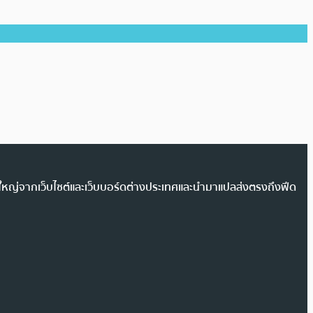
วนใหญ่จากเว็บไซต์และเว็บบอร์ดต่างประเทศและนำมาแปลส่งตรงถึงฟีด