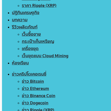
ราคา Ripple (XRP)
ปฏิทินเศรษฐกิจ
บทความ
รีวิวผลิตภัณฑ์
เว็บซื้อขาย
กระเป๋าเก็บเหรียญ
เครื่องขุด
เว็บขุดแบบ Cloud Mining
ห้องเรียน
ข่าวคริปโตเคอเรนซี่
ข่าว Bitcoin
ข่าว Ethereum
ข่าว Binance Coin
ข่าว Dogecoin
ข่าว Ripple (XRP)