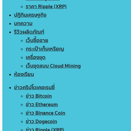
ราคา Ripple (XRP)
ปฏิทินเศรษฐกิจ
บทความ
รีวิวผลิตภัณฑ์
เว็บซื้อขาย
กระเป๋าเก็บเหรียญ
เครื่องขุด
เว็บขุดแบบ Cloud Mining
ห้องเรียน
ข่าวคริปโตเคอเรนซี่
ข่าว Bitcoin
ข่าว Ethereum
ข่าว Binance Coin
ข่าว Dogecoin
ข่าว Ripple (XRP)