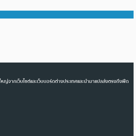
วนใหญ่จากเว็บไซต์และเว็บบอร์ดต่างประเทศและนำมาแปลส่งตรงถึงฟีด