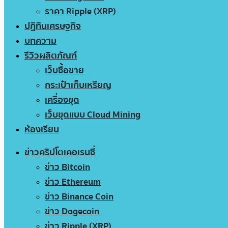
ราคา Ripple (XRP)
ปฏิทินเศรษฐกิจ
บทความ
รีวิวผลิตภัณฑ์
เว็บซื้อขาย
กระเป๋าเก็บเหรียญ
เครื่องขุด
เว็บขุดแบบ Cloud Mining
ห้องเรียน
ข่าวคริปโตเคอเรนซี่
ข่าว Bitcoin
ข่าว Ethereum
ข่าว Binance Coin
ข่าว Dogecoin
ข่าว Ripple (XRP)