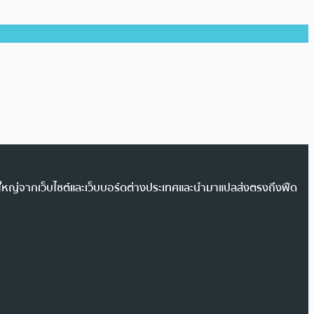
วนใหญ่จากเว็บไซต์และเว็บบอร์ดต่างประเทศและนำมาแปลส่งตรงถึงฟีด