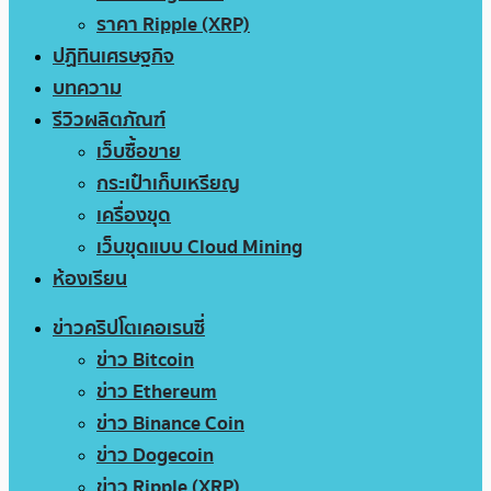
ราคา Ripple (XRP)
ปฏิทินเศรษฐกิจ
บทความ
รีวิวผลิตภัณฑ์
เว็บซื้อขาย
กระเป๋าเก็บเหรียญ
เครื่องขุด
เว็บขุดแบบ Cloud Mining
ห้องเรียน
ข่าวคริปโตเคอเรนซี่
ข่าว Bitcoin
ข่าว Ethereum
ข่าว Binance Coin
ข่าว Dogecoin
ข่าว Ripple (XRP)