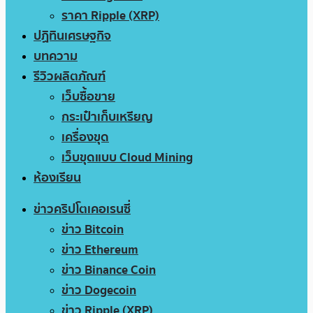
ราคา Ripple (XRP)
ปฏิทินเศรษฐกิจ
บทความ
รีวิวผลิตภัณฑ์
เว็บซื้อขาย
กระเป๋าเก็บเหรียญ
เครื่องขุด
เว็บขุดแบบ Cloud Mining
ห้องเรียน
ข่าวคริปโตเคอเรนซี่
ข่าว Bitcoin
ข่าว Ethereum
ข่าว Binance Coin
ข่าว Dogecoin
ข่าว Ripple (XRP)