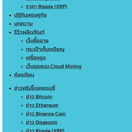
ราคา Ripple (XRP)
ปฏิทินเศรษฐกิจ
บทความ
รีวิวผลิตภัณฑ์
เว็บซื้อขาย
กระเป๋าเก็บเหรียญ
เครื่องขุด
เว็บขุดแบบ Cloud Mining
ห้องเรียน
ข่าวคริปโตเคอเรนซี่
ข่าว Bitcoin
ข่าว Ethereum
ข่าว Binance Coin
ข่าว Dogecoin
ข่าว Ripple (XRP)