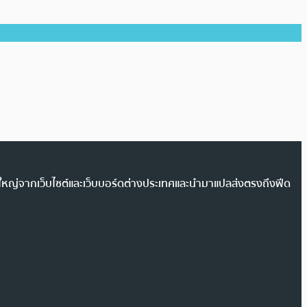
วนใหญ่จากเว็บไซต์และเว็บบอร์ดต่างประเทศและนำมาแปลส่งตรงถึงฟีด