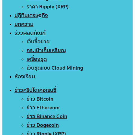
ราคา Ripple (XRP)
ปฏิทินเศรษฐกิจ
บทความ
รีวิวผลิตภัณฑ์
เว็บซื้อขาย
กระเป๋าเก็บเหรียญ
เครื่องขุด
เว็บขุดแบบ Cloud Mining
ห้องเรียน
ข่าวคริปโตเคอเรนซี่
ข่าว Bitcoin
ข่าว Ethereum
ข่าว Binance Coin
ข่าว Dogecoin
ข่าว Ripple (XRP)