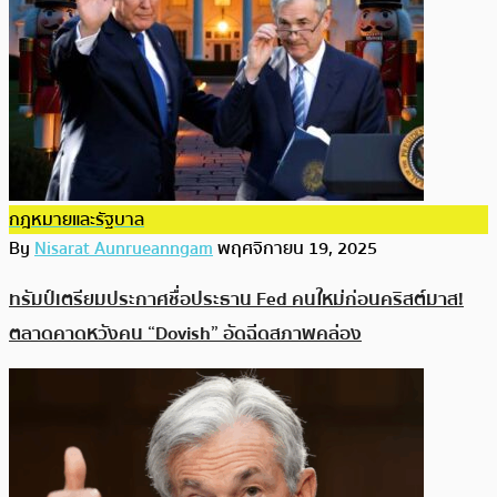
กฎหมายและรัฐบาล
By
Nisarat Aunrueanngam
พฤศจิกายน 19, 2025
ทรัมป์เตรียมประกาศชื่อประธาน Fed คนใหม่ก่อนคริสต์มาส!
ตลาดคาดหวังคน “Dovish” อัดฉีดสภาพคล่อง