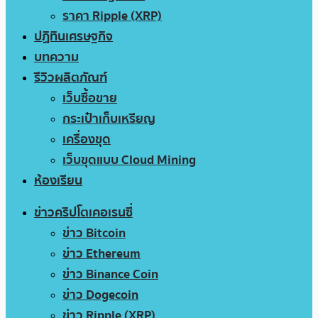
ราคา Ripple (XRP)
ปฏิทินเศรษฐกิจ
บทความ
รีวิวผลิตภัณฑ์
เว็บซื้อขาย
กระเป๋าเก็บเหรียญ
เครื่องขุด
เว็บขุดแบบ Cloud Mining
ห้องเรียน
ข่าวคริปโตเคอเรนซี่
ข่าว Bitcoin
ข่าว Ethereum
ข่าว Binance Coin
ข่าว Dogecoin
ข่าว Ripple (XRP)