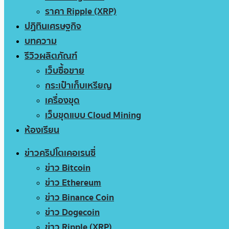
ราคา Ripple (XRP)
ปฏิทินเศรษฐกิจ
บทความ
รีวิวผลิตภัณฑ์
เว็บซื้อขาย
กระเป๋าเก็บเหรียญ
เครื่องขุด
เว็บขุดแบบ Cloud Mining
ห้องเรียน
ข่าวคริปโตเคอเรนซี่
ข่าว Bitcoin
ข่าว Ethereum
ข่าว Binance Coin
ข่าว Dogecoin
ข่าว Ripple (XRP)