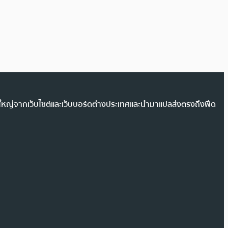
วนใหญ่จากเว็บไซต์และเว็บบอร์ดต่างประเทศและนำมาแปลส่งตรงถึงฟีด