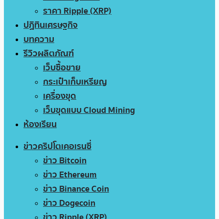
ราคา Ripple (XRP)
ปฏิทินเศรษฐกิจ
บทความ
รีวิวผลิตภัณฑ์
เว็บซื้อขาย
กระเป๋าเก็บเหรียญ
เครื่องขุด
เว็บขุดแบบ Cloud Mining
ห้องเรียน
ข่าวคริปโตเคอเรนซี่
ข่าว Bitcoin
ข่าว Ethereum
ข่าว Binance Coin
ข่าว Dogecoin
ข่าว Ripple (XRP)