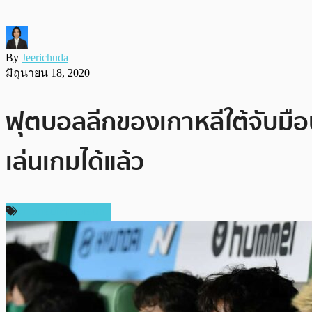
By
Jeerichuda
มิถุนายน 18, 2020
ฟุตบอลลีกของเกาหลีใต้จับมือ
เล่นเกมได้แล้ว
ข่าวคริปโตเคอเรนซี่