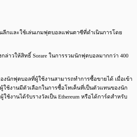
0:00
/
0:00
ในลีกและใช้เล่นเกมฟุตบอลแฟนตาซีที่ดำเนินการโดย
ล่าวให้สิทธิ์ Sorare ในการรวมนักฟุตบอลมากกว่า 400
นของนักฟุตบอลที่ผู้ใช้งานสามารถทำการซื้อขายได้ เมื่อเข้า
ู้ใช้งานมีตัวเลือกในการซื้อโทเค็นที่เป็นตัวแทนของนัก
ผู้ใช้งานได้รับรางวัลเป็น Ethereum หรือได้การ์ดสำหรับ