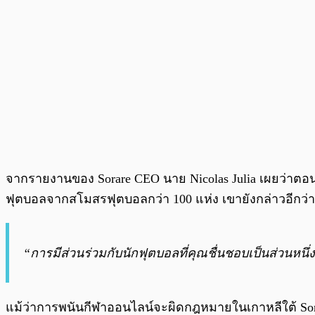
จากรายงานของ Sorare CEO นาย Nicolas Julia เผยว่าตอนนี
ฟุตบอลจากสโมสรฟุตบอลกว่า 100 แห่ง เขายังกล่าวอีกว่า
“การมีส่วนร่วมกับนักฟุตบอลที่คุณชื่นชอบเป็นส่วนหนึ่ง
แม้ว่าการพนันกีฬาออนไลน์จะผิดกฎหมายในเกาหลีใต้ Sorar