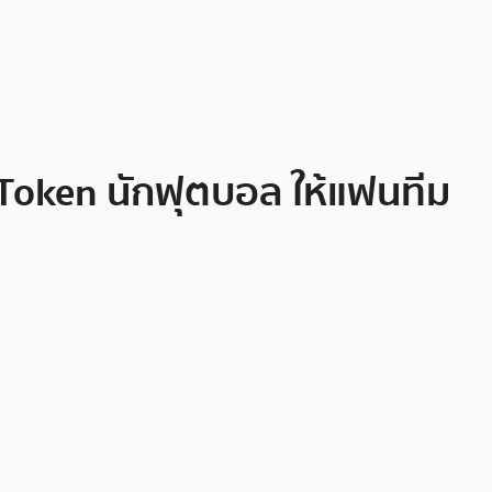
 Token นักฟุตบอล ให้แฟนทีม