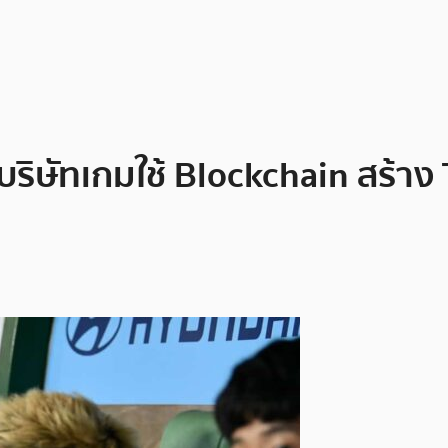
บริษัทเกมใช้ Blockchain สร้าง