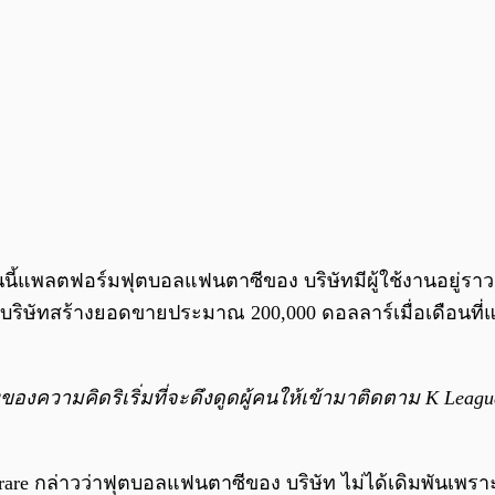
้แพลตฟอร์มฟุตบอลแฟนตาซีของ บริษัทมีผู้ใช้งานอยู่ราว ๆ 
บริษัทสร้างยอดขายประมาณ 200,000 ดอลลาร์เมื่อเดือนที่แ
ของความคิดริเริ่มที่จะดึงดูดผู้คนให้เข้ามาติดตาม K Leagu
e กล่าวว่าฟุตบอลแฟนตาซีของ บริษัท ไม่ได้เดิมพันเพราะไม