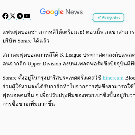
ฟังสรุปข่าว
พร้อมเล่น
แฟนฟุตบอลชาวเกาหลีใต้เตรียมเฮ! ตอนนี้พวกเขาสามารถเ
บริษัท Sorare ได้แล้ว
สมาคมฟุตบอลเกาหลีใต้ K League ประกาศตกลงกับแพลต
คนจากลีก Upper Division ลงบนแพลตฟอร์มซึ่งปัจจุบันมีทีม
Sorare ตั้งอยู่ในกรุงปารีสประเทศฝรั่งเศสใช้
Ethereum
Bloc
ร่วมผู้ใช้งานจะได้รับการ์ดห้าใบจากการสุ่มซึ่งสามารถใช
ฟุตบอลคนอื่น ๆ เพื่อปรับปรุงทีมของพวกเขาซึ่งขึ้นอยู่กับ
การซื้อขายเพิ่มมากขึ้น