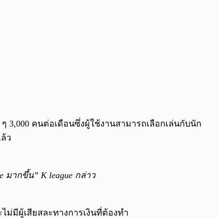
3,000 คนต่อเดือนซึ่งผู้ใช้งานสามารถเลือกเล่นกับนัก
ล้ว
e มากขึ้น” K league กล่าว
่มีผู้เสียสละทางการเงินที่ต้องทำ