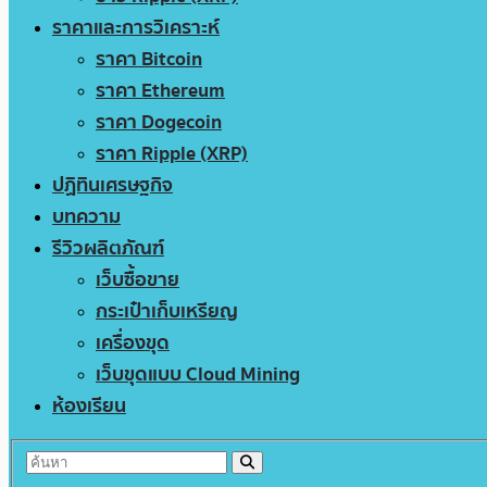
ราคาและการวิเคราะห์
ราคา Bitcoin
ราคา Ethereum
ราคา Dogecoin
ราคา Ripple (XRP)
ปฏิทินเศรษฐกิจ
บทความ
รีวิวผลิตภัณฑ์
เว็บซื้อขาย
กระเป๋าเก็บเหรียญ
เครื่องขุด
เว็บขุดแบบ Cloud Mining
ห้องเรียน