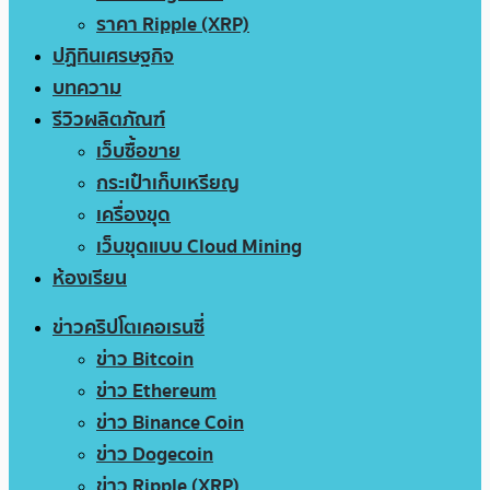
ราคา Ripple (XRP)
ปฏิทินเศรษฐกิจ
บทความ
รีวิวผลิตภัณฑ์
เว็บซื้อขาย
กระเป๋าเก็บเหรียญ
เครื่องขุด
เว็บขุดแบบ Cloud Mining
ห้องเรียน
ข่าวคริปโตเคอเรนซี่
ข่าว Bitcoin
ข่าว Ethereum
ข่าว Binance Coin
ข่าว Dogecoin
ข่าว Ripple (XRP)