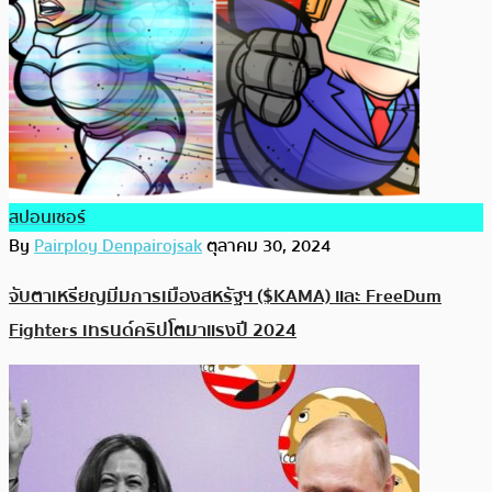
สปอนเซอร์
By
Pairploy Denpairojsak
ตุลาคม 30, 2024
จับตาเหรียญมีมการเมืองสหรัฐฯ ($KAMA) และ FreeDum
Fighters เทรนด์คริปโตมาแรงปี 2024