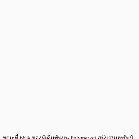
ขณะที่ 66% ของผู้เดิมพันบน Polymarket สนับสนุนทรัมป์