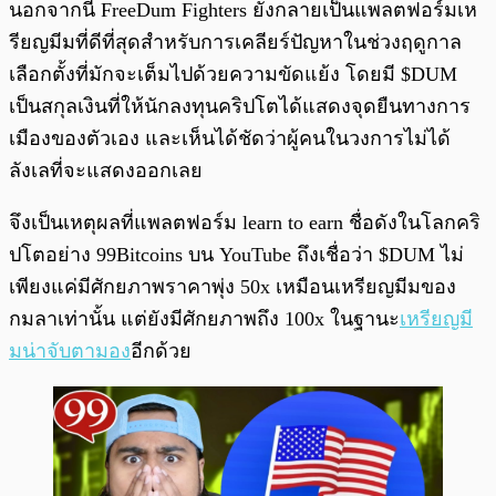
นอกจากนี้ FreeDum Fighters ยังกลายเป็นแพลตฟอร์มเห
รียญมีมที่ดีที่สุดสำหรับการเคลียร์ปัญหาในช่วงฤดูกาล
เลือกตั้งที่มักจะเต็มไปด้วยความขัดแย้ง โดยมี $DUM
เป็นสกุลเงินที่ให้นักลงทุนคริปโตได้แสดงจุดยืนทางการ
เมืองของตัวเอง และเห็นได้ชัดว่าผู้คนในวงการไม่ได้
ลังเลที่จะแสดงออกเลย
จึงเป็นเหตุผลที่แพลตฟอร์ม learn to earn ชื่อดังในโลกคริ
ปโตอย่าง 99Bitcoins บน YouTube ถึงเชื่อว่า $DUM ไม่
เพียงแค่มีศักยภาพราคาพุ่ง 50x เหมือนเหรียญมีมของ
กมลาเท่านั้น แต่ยังมีศักยภาพถึง 100x ในฐานะ
เหรียญมี
มน่าจับตามอง
อีกด้วย