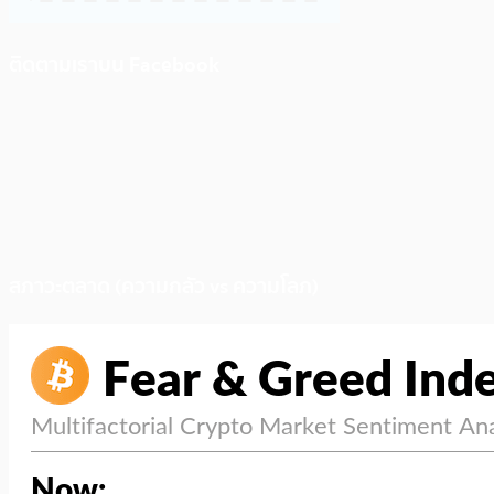
ติดตามเราบน Facebook
สภาวะตลาด (ความกลัว vs ความโลภ)