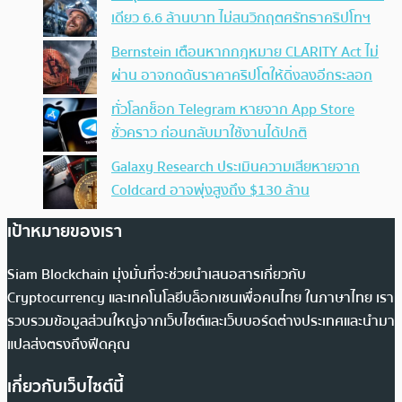
เดียว 6.6 ล้านบาท ไม่สนวิกฤตศรัทธาคริปโทฯ
Bernstein เตือนหากกฎหมาย CLARITY Act ไม่
ผ่าน อาจกดดันราคาคริปโตให้ดิ่งลงอีกระลอก
ทั่วโลกช็อก Telegram หายจาก App Store
ชั่วคราว ก่อนกลับมาใช้งานได้ปกติ
Galaxy Research ประเมินความเสียหายจาก
Coldcard อาจพุ่งสูงถึง $130 ล้าน
เป้าหมายของเรา
Siam Blockchain มุ่งมั่นที่จะช่วยนำเสนอสารเกี่ยวกับ
Cryptocurrency และเทคโนโลยีบล็อกเชนเพื่อคนไทย ในภาษาไทย เรา
รวบรวมข้อมูลส่วนใหญ่จากเว็บไซต์และเว็บบอร์ดต่างประเทศและนำมา
แปลส่งตรงถึงฟีดคุณ
เกี่ยวกับเว็บไซต์นี้