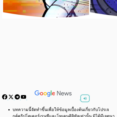
พร้อมเล่น
0:00
/
0:00
บทความนี้จัดทำขึ้นเพื่อให้ข้อมูลเบื้องต้นเกี่ยวกับโปรเจ
กต์คริปโตเคอร์เรนซีและโทเคนดิจิทัลเท่านั้น มิได้มีเจตนา