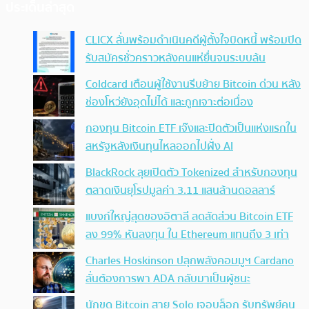
ประเด็นล่าสุด
CLICX ลั่นพร้อมดำเนินคดีผู้ตั้งใจบิดหนี้ พร้อมปิด
รับสมัครชั่วคราวหลังคนแห่ยื่นจนระบบล้น
Coldcard เตือนผู้ใช้งานรีบย้าย Bitcoin ด่วน หลัง
ช่องโหว่ยังอุดไม่ได้ และถูกเจาะต่อเนื่อง
กองทุน Bitcoin ETF เจ๊งและปิดตัวเป็นแห่งแรกใน
สหรัฐหลังเงินทุนไหลออกไปฝั่ง AI
BlackRock ลุยเปิดตัว Tokenized สำหรับกองทุน
ตลาดเงินยุโรปมูลค่า 3.11 แสนล้านดอลลาร์
แบงก์ใหญ่สุดของอิตาลี ลดสัดส่วน Bitcoin ETF
ลง 99% หันลงทุน ใน Ethereum แทนถึง 3 เท่า
Charles Hoskinson ปลุกพลังคอมมูฯ Cardano
ลั่นต้องการพา ADA กลับมาเป็นผู้ชนะ
นักขุด Bitcoin สาย Solo เจอบล็อก รับทรัพย์คน