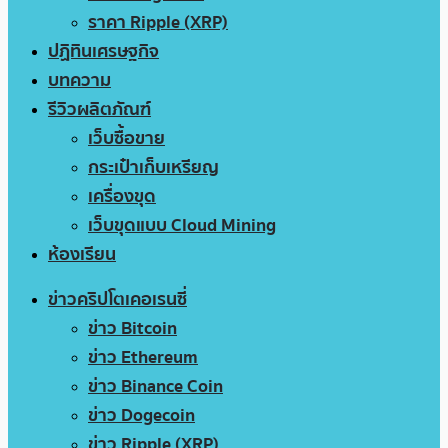
ราคา Ripple (XRP)
ปฏิทินเศรษฐกิจ
บทความ
รีวิวผลิตภัณฑ์
เว็บซื้อขาย
กระเป๋าเก็บเหรียญ
เครื่องขุด
เว็บขุดแบบ Cloud Mining
ห้องเรียน
ข่าวคริปโตเคอเรนซี่
ข่าว Bitcoin
ข่าว Ethereum
ข่าว Binance Coin
ข่าว Dogecoin
ข่าว Ripple (XRP)