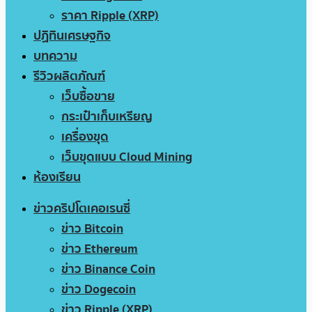
ราคา Ripple (XRP)
ปฏิทินเศรษฐกิจ
บทความ
รีวิวผลิตภัณฑ์
เว็บซื้อขาย
กระเป๋าเก็บเหรียญ
เครื่องขุด
เว็บขุดแบบ Cloud Mining
ห้องเรียน
ข่าวคริปโตเคอเรนซี่
ข่าว Bitcoin
ข่าว Ethereum
ข่าว Binance Coin
ข่าว Dogecoin
ข่าว Ripple (XRP)