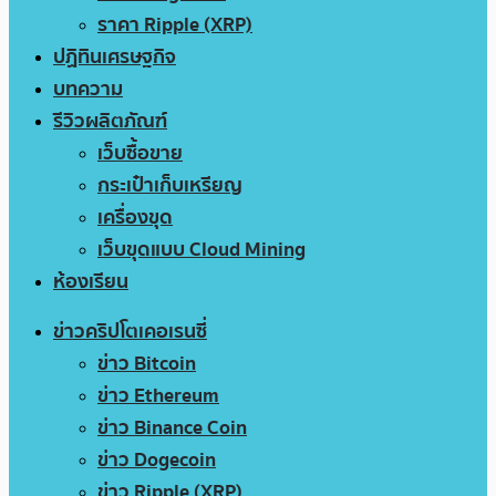
ราคา Ripple (XRP)
ปฏิทินเศรษฐกิจ
บทความ
รีวิวผลิตภัณฑ์
เว็บซื้อขาย
กระเป๋าเก็บเหรียญ
เครื่องขุด
เว็บขุดแบบ Cloud Mining
ห้องเรียน
ข่าวคริปโตเคอเรนซี่
ข่าว Bitcoin
ข่าว Ethereum
ข่าว Binance Coin
ข่าว Dogecoin
ข่าว Ripple (XRP)