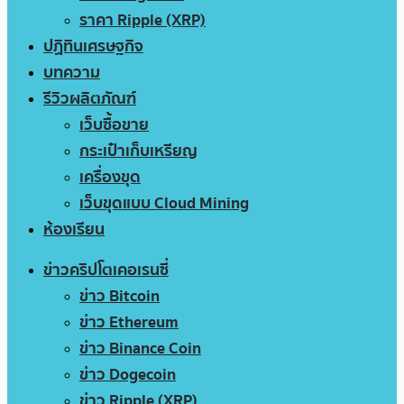
ราคา Ripple (XRP)
ปฏิทินเศรษฐกิจ
บทความ
รีวิวผลิตภัณฑ์
เว็บซื้อขาย
กระเป๋าเก็บเหรียญ
เครื่องขุด
เว็บขุดแบบ Cloud Mining
ห้องเรียน
ข่าวคริปโตเคอเรนซี่
ข่าว Bitcoin
ข่าว Ethereum
ข่าว Binance Coin
ข่าว Dogecoin
ข่าว Ripple (XRP)