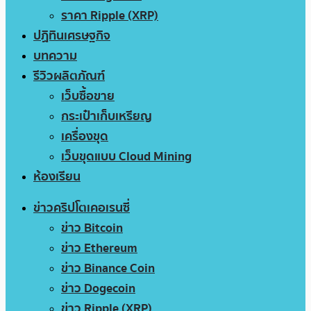
ราคา Ripple (XRP)
ปฏิทินเศรษฐกิจ
บทความ
รีวิวผลิตภัณฑ์
เว็บซื้อขาย
กระเป๋าเก็บเหรียญ
เครื่องขุด
เว็บขุดแบบ Cloud Mining
ห้องเรียน
ข่าวคริปโตเคอเรนซี่
ข่าว Bitcoin
ข่าว Ethereum
ข่าว Binance Coin
ข่าว Dogecoin
ข่าว Ripple (XRP)