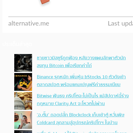
ประเด็นล่าสุด
ชายชาวมิสซูรีถูกฟ้อง หลังวางแผนลักพาตัวนัก
ลงทุน Bitcoin เพื่อเรียกค่าไถ่
Binance รุกหนัก เพิ่มหุ้น bStocks 10 ตัวดังเข้า
ตลาดสปอต พร้อมแคมเปญฟรีค่าธรรมเนียม
Bitwise ฟันธง คริปโตจะไม่เป็นไร แม้สัปดาห์นี้ร่าง
กฎหมาย Clarity Act จะโหวตไม่ผ่าน
‘อ.ตั๊ม’ ถอดปลั้ก Blockclock เก็บเข้าตู้ หวั่นพิษ
Coldcard ลุกลามสู่อุปกรณ์คริปโทฯ ในบ้าน