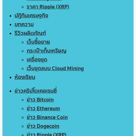
ราคา Ripple (XRP)
ปฏิทินเศรษฐกิจ
บทความ
รีวิวผลิตภัณฑ์
เว็บซื้อขาย
กระเป๋าเก็บเหรียญ
เครื่องขุด
เว็บขุดแบบ Cloud Mining
ห้องเรียน
ข่าวคริปโตเคอเรนซี่
ข่าว Bitcoin
ข่าว Ethereum
ข่าว Binance Coin
ข่าว Dogecoin
ข่าว Ripple (XRP)