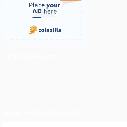
ติดตามเราบน Facebook
สภาวะตลาด (ความกลัว vs ความโลภ)