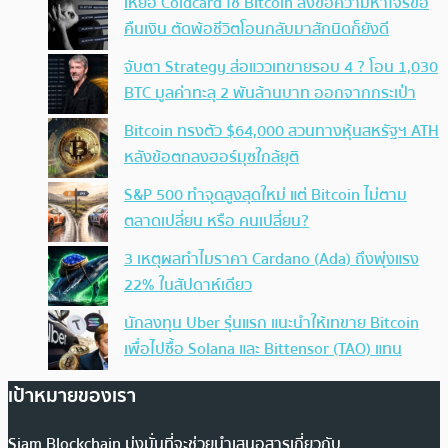
เหยื่อ Coldcard ใช้ Bitcoin ส่งข้อความหาโจรขอ
คืนเงิน ตัดพ้อชีวิตโอนกลับมาสักนิดก็ยังดี
จับตา Strategy ส่อแววเทขายรอบ 4 ? โอน 1,030
BTC มูลค่าทะลุ 2 พันล้านบาท ออกจากกระเป๋า
Bitcoin ทรงตัว $64,000 สวนทางหุ้นสหรัฐฯ ATH
หลังข้อตกลงฮอร์มุซใกล้ยุติ
S&P 500 ทำจุดสูงสุดใหม่ แต่ Bitcoin ไม่ตาม
ตลาดเปลี่ยน หรือ คนเปลี่ยน?
3 เหตุผลทำไมราคา Cardano (Ada) ถึงพุ่งแรง
22% ในสัปดาห์เดียว
นักลงทุน Uber รุ่นแรก แนะนำให้เทขาย Bitcoin
เพื่อไปซื้อ Solana และ Bittensor (TAO) แทน
เป้าหมายของเรา
Siam Blockchain มุ่งมั่นที่จะช่วยนำเสนอสารเกี่ยวกับ