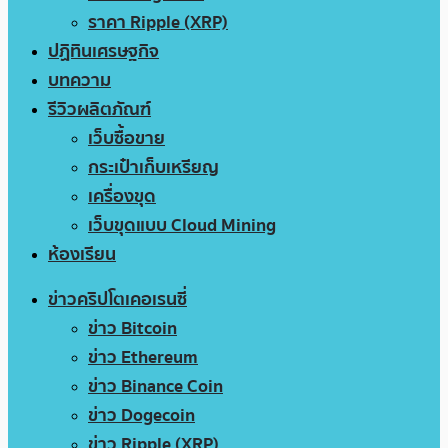
ราคา Ripple (XRP)
ปฏิทินเศรษฐกิจ
บทความ
รีวิวผลิตภัณฑ์
เว็บซื้อขาย
กระเป๋าเก็บเหรียญ
เครื่องขุด
เว็บขุดแบบ Cloud Mining
ห้องเรียน
ข่าวคริปโตเคอเรนซี่
ข่าว Bitcoin
ข่าว Ethereum
ข่าว Binance Coin
ข่าว Dogecoin
ข่าว Ripple (XRP)