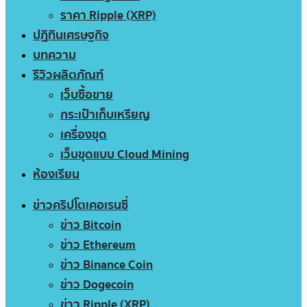
ราคา Ripple (XRP)
ปฏิทินเศรษฐกิจ
บทความ
รีวิวผลิตภัณฑ์
เว็บซื้อขาย
กระเป๋าเก็บเหรียญ
เครื่องขุด
เว็บขุดแบบ Cloud Mining
ห้องเรียน
ข่าวคริปโตเคอเรนซี่
ข่าว Bitcoin
ข่าว Ethereum
ข่าว Binance Coin
ข่าว Dogecoin
ข่าว Ripple (XRP)