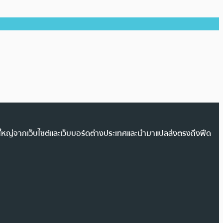
วนใหญ่จากเว็บไซต์และเว็บบอร์ดต่างประเทศและนำมาแปลส่งตรงถึงฟีด