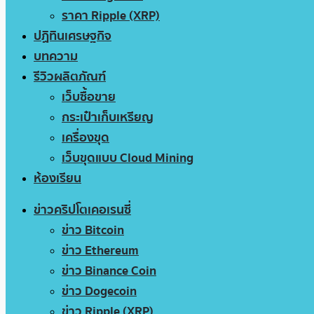
ราคา Ripple (XRP)
ปฏิทินเศรษฐกิจ
บทความ
รีวิวผลิตภัณฑ์
เว็บซื้อขาย
กระเป๋าเก็บเหรียญ
เครื่องขุด
เว็บขุดแบบ Cloud Mining
ห้องเรียน
ข่าวคริปโตเคอเรนซี่
ข่าว Bitcoin
ข่าว Ethereum
ข่าว Binance Coin
ข่าว Dogecoin
ข่าว Ripple (XRP)