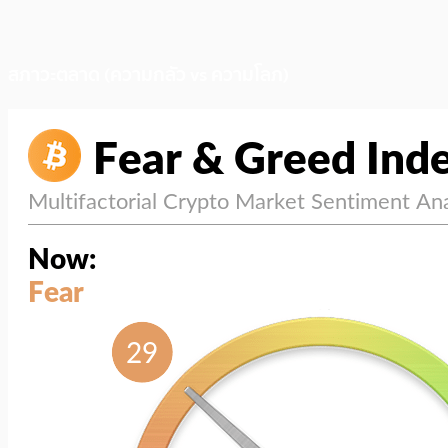
สภาวะตลาด (ความกลัว vs ความโลภ)