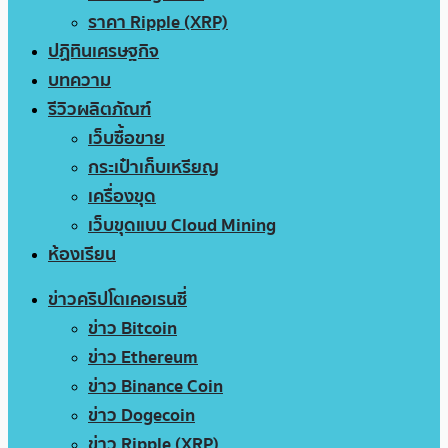
ราคา Ripple (XRP)
ปฏิทินเศรษฐกิจ
บทความ
รีวิวผลิตภัณฑ์
เว็บซื้อขาย
กระเป๋าเก็บเหรียญ
เครื่องขุด
เว็บขุดแบบ Cloud Mining
ห้องเรียน
ข่าวคริปโตเคอเรนซี่
ข่าว Bitcoin
ข่าว Ethereum
ข่าว Binance Coin
ข่าว Dogecoin
ข่าว Ripple (XRP)