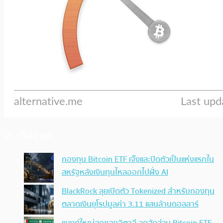
ประเด็นล่าสุด
กองทุน Bitcoin ETF เจ๊งและปิดตัวเป็นแห่งแรกใน
สหรัฐหลังเงินทุนไหลออกไปฝั่ง AI
BlackRock ลุยเปิดตัว Tokenized สำหรับกองทุน
ตลาดเงินยุโรปมูลค่า 3.11 แสนล้านดอลลาร์