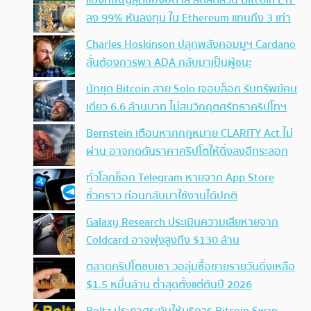
แบงก์ใหญ่สุดของอิตาลี ลดสัดส่วน Bitcoin ETF
ลง 99% หันลงทุน ใน Ethereum แทนถึง 3 เท่า
Charles Hoskinson ปลุกพลังคอมมูฯ Cardano
ลั่นต้องการพา ADA กลับมาเป็นผู้ชนะ
นักขุด Bitcoin สาย Solo เจอบล็อก รับทรัพย์คน
เดียว 6.6 ล้านบาท ไม่สนวิกฤตศรัทธาคริปโทฯ
Bernstein เตือนหากกฎหมาย CLARITY Act ไม่
ผ่าน อาจกดดันราคาคริปโตให้ดิ่งลงอีกระลอก
ทั่วโลกช็อก Telegram หายจาก App Store
ชั่วคราว ก่อนกลับมาใช้งานได้ปกติ
Galaxy Research ประเมินความเสียหายจาก
Coldcard อาจพุ่งสูงถึง $130 ล้าน
ตลาดคริปโตซบเซา วอลุ่มซื้อขายรายวันดิ่งเหลือ
$1.5 หมื่นล้าน ต่ำสุดตั้งแต่ต้นปี 2026