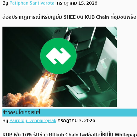
By
Patiphan Santivarotai
กรกฎาคม 15, 2026
ส่องปรากฏการณ์เหรียญมีม $HEE บน KUB Chain ที่ชุมชนพร้อ
ข่าวคริปโตเคอเรนซี่
By
Pairploy Denpairojsak
กรกฎาคม 3, 2026
KUB พุ่ง 10% รับข่าว Bitkub Chain เผยข้อมูลใหม่ใน Whitepa