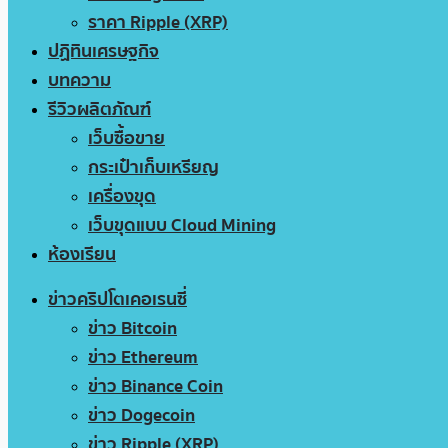
ราคา Ripple (XRP)
ปฏิทินเศรษฐกิจ
บทความ
รีวิวผลิตภัณฑ์
เว็บซื้อขาย
กระเป๋าเก็บเหรียญ
เครื่องขุด
เว็บขุดแบบ Cloud Mining
ห้องเรียน
ข่าวคริปโตเคอเรนซี่
ข่าว Bitcoin
ข่าว Ethereum
ข่าว Binance Coin
ข่าว Dogecoin
ข่าว Ripple (XRP)