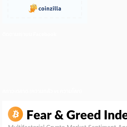
ติดตามเราบน Facebook
สภาวะตลาด (ความกลัว vs ความโลภ)