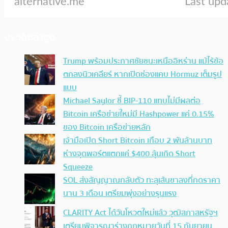
ประเด็นล่าสุด
Trump พร้อมประกาศชัยชนะเหนืออิหร่าน แม้ไร้ข้อ
ตกลงนิวเคลียร์ หากเปิดช่องแคบ Hormuz เต็มรูป
แบบ
Michael Saylor ชี้ BIP-110 แทบไม่มีผลต่อ
Bitcoin เครือข่ายใหม่มี Hashpower แค่ 0.15%
ของ Bitcoin เครือข่ายหลัก
เจ้ามือเปิด Short Bitcoin เกือบ 2 พันล้านบาท
ห่างจุดพอร์ตแตกแค่ $400 ลุ้นเกิด Short
Squeeze
SOL ส่งสัญญาณกลับตัว ทะลุเส้นขาลงที่กดราคา
นาน 3 เดือน เตรียมพุ่งอย่างรุนแรง
CLARITY Act ได้วันโหวตใหม่แล้ว วุฒิสภาสหรัฐฯ
เตรียมพิจารณาร่างกฎหมายวันที่ 15 กันยายน