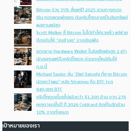
Bitcoin ร่วง 35% ตั้งแต่ปี 2025 สวนทางทอง-
เงิน-ทองแดงพุ่งแรง ดันคริปโตกลายเป็นสินทรัพย์
ผลงานแย่สุด
Scott Melker ชี้ Bitcoin ไม่ได้ทำให้รวยเร็ว แต่ช่วย
ป้องกันให้ “จนช้าลง” จากเงินเฟ้อ
ยอดขาย Hardware Wallet ในรัสเซียพุ่งสูง 2 เท่า
นักลงทุนแห่ถือคริปโตเอง ก่อนกฎใหม่เริ่มใช้
ก.ย.นี้
Michael Saylor ลั่น “มีแค่ Satoshi ที่ขาย Bitcoin
น้อยกว่าผม” หลัง Strategy ถือ BTC ทะลุ
840,000 BTC
คริปโตถูกขโมยไปแล้วกว่า $1,200 ล้าน จาก 276
เหตุการณ์ในปี ปี 2026 Coldcard คิดเป็นสัดส่วน
10% จากทั้งหมด
เป้าหมายของเรา