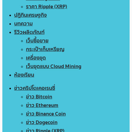
ราคา Ripple (XRP)
ปฏิทินเศรษฐกิจ
บทความ
รีวิวผลิตภัณฑ์
เว็บซื้อขาย
กระเป๋าเก็บเหรียญ
เครื่องขุด
เว็บขุดแบบ Cloud Mining
ห้องเรียน
ข่าวคริปโตเคอเรนซี่
ข่าว Bitcoin
ข่าว Ethereum
ข่าว Binance Coin
ข่าว Dogecoin
ข่าว Ripple (XRP)