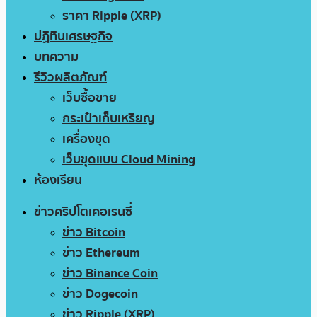
ราคา Ripple (XRP)
ปฏิทินเศรษฐกิจ
บทความ
รีวิวผลิตภัณฑ์
เว็บซื้อขาย
กระเป๋าเก็บเหรียญ
เครื่องขุด
เว็บขุดแบบ Cloud Mining
ห้องเรียน
ข่าวคริปโตเคอเรนซี่
ข่าว Bitcoin
ข่าว Ethereum
ข่าว Binance Coin
ข่าว Dogecoin
ข่าว Ripple (XRP)