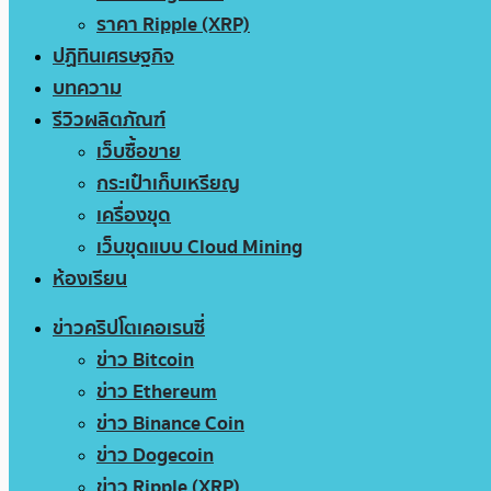
ราคา Ripple (XRP)
ปฏิทินเศรษฐกิจ
บทความ
รีวิวผลิตภัณฑ์
เว็บซื้อขาย
กระเป๋าเก็บเหรียญ
เครื่องขุด
เว็บขุดแบบ Cloud Mining
ห้องเรียน
ข่าวคริปโตเคอเรนซี่
ข่าว Bitcoin
ข่าว Ethereum
ข่าว Binance Coin
ข่าว Dogecoin
ข่าว Ripple (XRP)