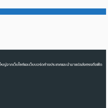
วนใหญ่จากเว็บไซต์และเว็บบอร์ดต่างประเทศและนำมาแปลส่งตรงถึงฟีด