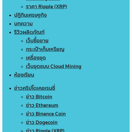
ราคา Ripple (XRP)
ปฏิทินเศรษฐกิจ
บทความ
รีวิวผลิตภัณฑ์
เว็บซื้อขาย
กระเป๋าเก็บเหรียญ
เครื่องขุด
เว็บขุดแบบ Cloud Mining
ห้องเรียน
ข่าวคริปโตเคอเรนซี่
ข่าว Bitcoin
ข่าว Ethereum
ข่าว Binance Coin
ข่าว Dogecoin
ข่าว Ripple (XRP)