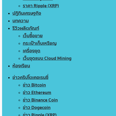
ราคา Ripple (XRP)
ปฏิทินเศรษฐกิจ
บทความ
รีวิวผลิตภัณฑ์
เว็บซื้อขาย
กระเป๋าเก็บเหรียญ
เครื่องขุด
เว็บขุดแบบ Cloud Mining
ห้องเรียน
ข่าวคริปโตเคอเรนซี่
ข่าว Bitcoin
ข่าว Ethereum
ข่าว Binance Coin
ข่าว Dogecoin
ข่าว Ripple (XRP)