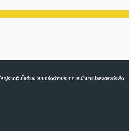
วนใหญ่จากเว็บไซต์และเว็บบอร์ดต่างประเทศและนำมาแปลส่งตรงถึงฟีด