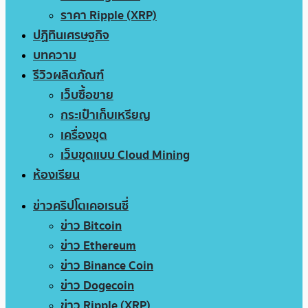
ราคา Ripple (XRP)
ปฏิทินเศรษฐกิจ
บทความ
รีวิวผลิตภัณฑ์
เว็บซื้อขาย
กระเป๋าเก็บเหรียญ
เครื่องขุด
เว็บขุดแบบ Cloud Mining
ห้องเรียน
ข่าวคริปโตเคอเรนซี่
ข่าว Bitcoin
ข่าว Ethereum
ข่าว Binance Coin
ข่าว Dogecoin
ข่าว Ripple (XRP)