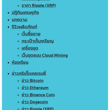
ราคา Ripple (XRP)
ปฏิทินเศรษฐกิจ
บทความ
รีวิวผลิตภัณฑ์
เว็บซื้อขาย
กระเป๋าเก็บเหรียญ
เครื่องขุด
เว็บขุดแบบ Cloud Mining
ห้องเรียน
ข่าวคริปโตเคอเรนซี่
ข่าว Bitcoin
ข่าว Ethereum
ข่าว Binance Coin
ข่าว Dogecoin
ข่าว Ripple (XRP)