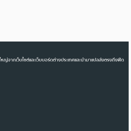
วนใหญ่จากเว็บไซต์และเว็บบอร์ดต่างประเทศและนำมาแปลส่งตรงถึงฟีด