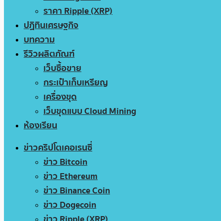
ราคา Ripple (XRP)
ปฏิทินเศรษฐกิจ
บทความ
รีวิวผลิตภัณฑ์
เว็บซื้อขาย
กระเป๋าเก็บเหรียญ
เครื่องขุด
เว็บขุดแบบ Cloud Mining
ห้องเรียน
ข่าวคริปโตเคอเรนซี่
ข่าว Bitcoin
ข่าว Ethereum
ข่าว Binance Coin
ข่าว Dogecoin
ข่าว Ripple (XRP)