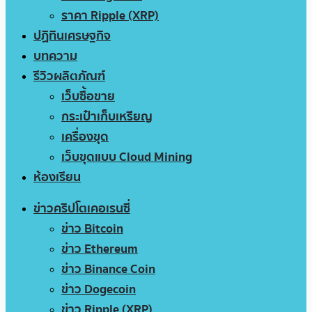
ราคา Ripple (XRP)
ปฏิทินเศรษฐกิจ
บทความ
รีวิวผลิตภัณฑ์
เว็บซื้อขาย
กระเป๋าเก็บเหรียญ
เครื่องขุด
เว็บขุดแบบ Cloud Mining
ห้องเรียน
ข่าวคริปโตเคอเรนซี่
ข่าว Bitcoin
ข่าว Ethereum
ข่าว Binance Coin
ข่าว Dogecoin
ข่าว Ripple (XRP)