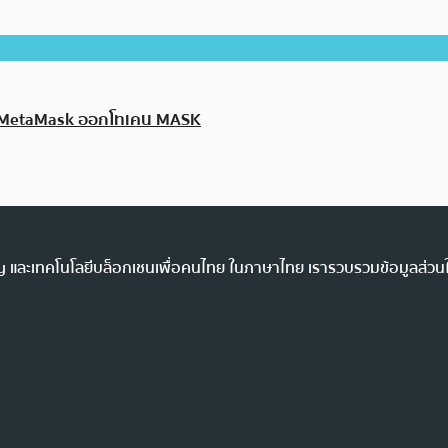
่า MetaMask ออกโทเคน MASK
ency และเทคโนโลยีบล็อกเชนเพื่อคนไทย ในภาษาไทย เรารวบรวมข้อมูลส่