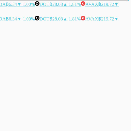
DA
฿6.34
▼ 1.00%
DOT
฿28.08
▲ 1.81%
AVAX
฿219.72
▼
DA
฿6.34
▼ 1.00%
DOT
฿28.08
▲ 1.81%
AVAX
฿219.72
▼