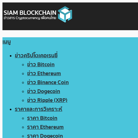
เมนู
ข่าวคริปโตเคอเรนซี่
ข่าว Bitcoin
ข่าว Ethereum
ข่าว Binance Coin
ข่าว Dogecoin
ข่าว Ripple (XRP)
ราคาและการวิเคราะห์
ราคา Bitcoin
ราคา Ethereum
ราคา Dogecoin