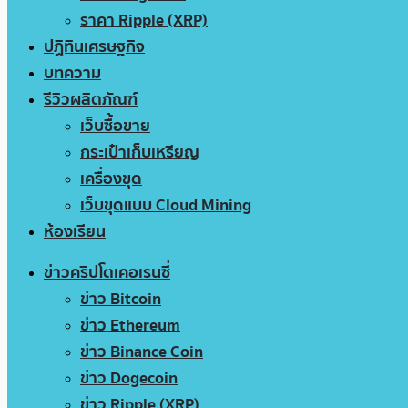
ราคา Ripple (XRP)
ปฏิทินเศรษฐกิจ
บทความ
รีวิวผลิตภัณฑ์
เว็บซื้อขาย
กระเป๋าเก็บเหรียญ
เครื่องขุด
เว็บขุดแบบ Cloud Mining
ห้องเรียน
ข่าวคริปโตเคอเรนซี่
ข่าว Bitcoin
ข่าว Ethereum
ข่าว Binance Coin
ข่าว Dogecoin
ข่าว Ripple (XRP)