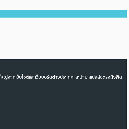
วนใหญ่จากเว็บไซต์และเว็บบอร์ดต่างประเทศและนำมาแปลส่งตรงถึงฟีด