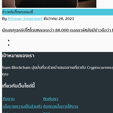
ข่าวคริปโตเคอเรนซี่
By
Kittinan Jomprasert
ธันวาคม 28, 2021
นักลงทุนคริปโตโดนหลอกกว่า 88,000 ดอลลาร์หลังมีข่าวลือว
เป้าหมายของเรา
Siam Blockchain มุ่งมั่นที่จะช่วยนำเสนอสารเกี่ยวกับ Cryptocurr
คุณ
เกี่ยวกับเว็บไซต์นี้
ทีมงาน
ติดต่อเรา
นโยบายความเป็นส่วนตัว
ข้อตกลงในการใช้งาน