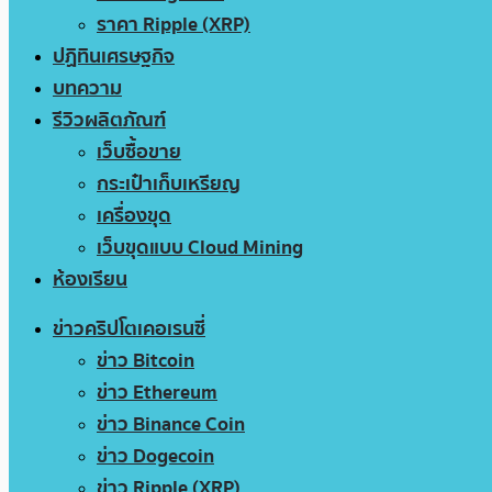
ราคา Ripple (XRP)
ปฏิทินเศรษฐกิจ
บทความ
รีวิวผลิตภัณฑ์
เว็บซื้อขาย
กระเป๋าเก็บเหรียญ
เครื่องขุด
เว็บขุดแบบ Cloud Mining
ห้องเรียน
ข่าวคริปโตเคอเรนซี่
ข่าว Bitcoin
ข่าว Ethereum
ข่าว Binance Coin
ข่าว Dogecoin
ข่าว Ripple (XRP)