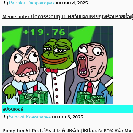
By
Pairploy Denpairojsak
เมษายน 4, 2025
Meme Index ปิดการระดมทุน! เผยวันแจกเหรียญพร้อมรายชื่อผู้ได้ส
สปอนเซอร์
By
Supakit Kaewmanee
มีนาคม 6, 2025
Pump.fun ซบเซา ! อัตราเปิดตัวเหรียญใหม่ลดลง 80% หรือ M