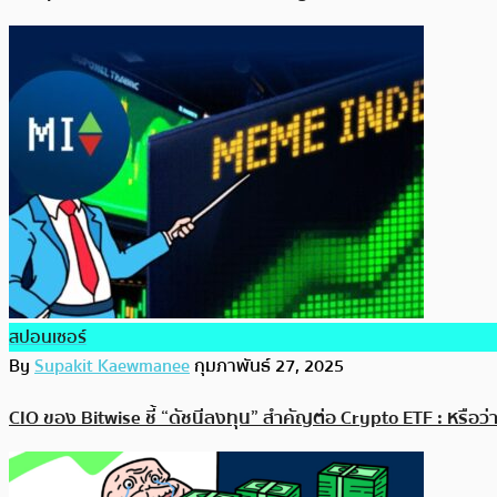
สปอนเซอร์
By
Supakit Kaewmanee
กุมภาพันธ์ 27, 2025
CIO ของ Bitwise ชี้ “ดัชนีลงทุน” สำคัญต่อ Crypto ETF : หรือ