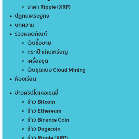
ราคา Ripple (XRP)
ปฏิทินเศรษฐกิจ
บทความ
รีวิวผลิตภัณฑ์
เว็บซื้อขาย
กระเป๋าเก็บเหรียญ
เครื่องขุด
เว็บขุดแบบ Cloud Mining
ห้องเรียน
ข่าวคริปโตเคอเรนซี่
ข่าว Bitcoin
ข่าว Ethereum
ข่าว Binance Coin
ข่าว Dogecoin
ข่าว Ripple (XRP)